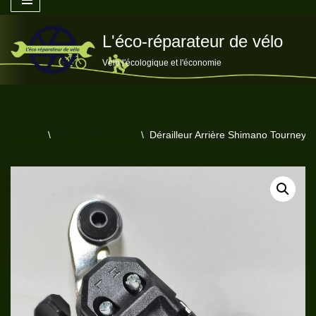
Aller
L'éco-réparateur de vélo
au
Vélo l'écologique et l'économie
contenu
Accueil
\
Pièces détachées
\
Dérailleur Arrière Shimano Tourney